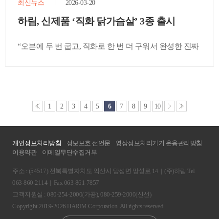
최신뉴스
2026-03-20
하림, 신제품 ‘직화 닭가슴살’ 3종 출시
“오븐에 두 번 굽고, 직화로 한 번 더 구워서 완성한 진짜
직화의 불맛! “
1
2
3
4
5
6
7
8
9
10
개인정보처리방침
정보보호 선언문
영상정보처리기기 운용관리방침
이용약관
이메일무단수집거부
주소 : (54517) 전북특별자치도 익산시 망성면 망성로 14
|
(주)하림 Tel
063-860-2114
|
Fax 063-861-7857
고객지원실 : 080-254-2000(가공), 080-259-2000(신선)
Copyright 2019-2026 HARIM Corporation. All rights reserved.