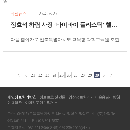
최신뉴스
2024-06-20
정호석 하림 사장 ‘바이바이 플라스틱’ 챌린지 
다음 참여자로 전북특별자치도 교육청 과학교육원 조현
정 원장 지목
21
22
23
24
25
26
27
28
29
30
개인정보처리방침
정보보호 선언문
영상정보처리기기 운용관리방침
이용약관
이메일무단수집거부
주소 : (54517) 전북특별자치도 익산시 망성면 망성로 14
|
(주)하림 Tel
063-860-2114
|
Fax 063-861-7857
고객지원실 : 080-254-2000(가공), 080-259-2000(신선)