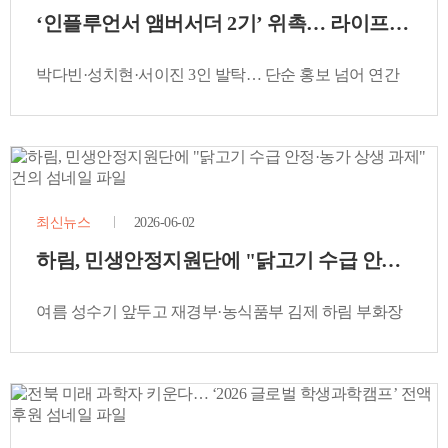
‘인플루언서 앰버서더 2기’ 위촉… 라이프스타일
박다빈·성치현·서이진 3인 발탁… 단순 홍보 넘어 연간
파트너십으로 건강한 브랜드 가치 전파
최신뉴스
2026-06-02
하림, 민생안정지원단에 "닭고기 수급 안정·농가
여름 성수기 앞두고 재경부·농식품부 김제 하림 부화장
방문