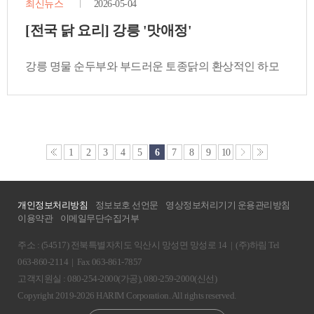
최신뉴스
2026-05-04
[전국 닭 요리] 강릉 '맛애정'
강릉 명물 순두부와 부드러운 토종닭의 환상적인 하모
니
1
2
3
4
5
6
7
8
9
10
개인정보처리방침
정보보호 선언문
영상정보처리기기 운용관리방침
이용약관
이메일무단수집거부
주소 : (54517) 전북특별자치도 익산시 망성면 망성로 14
|
(주)하림 Tel
063-860-2114
|
Fax 063-861-7857
고객지원실 : 080-254-2000(가공), 080-259-2000(신선)
Copyright 2019-2026 HARIM Corporation. All rights reserved.