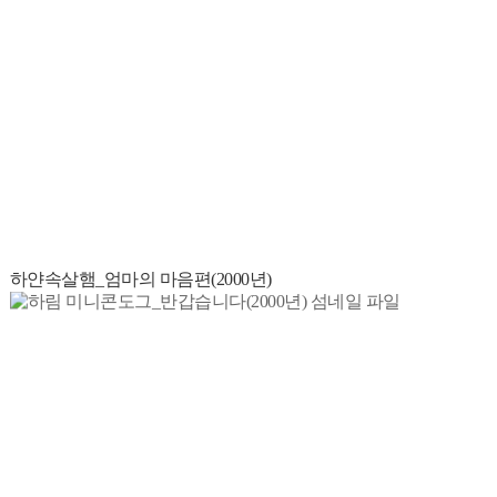
하얀속살햄_엄마의 마음편(2000년)