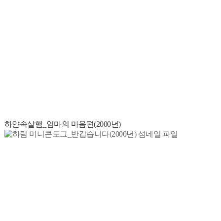
하얀속살햄_엄마의 마음편(2000년)