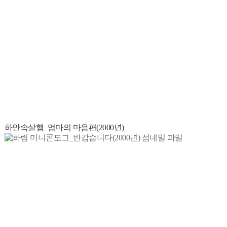
하얀속살햄_엄마의 마음편(2000년)