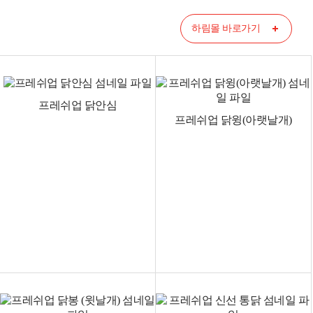
하림몰 바로가기
프레쉬업 닭안심
프레쉬업 닭윙(아랫날개)