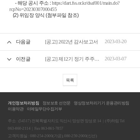
- 해당 공시 주소 :
https://dart.fss.or.kr/dsaf001/main.do?
rcpNo=20230307000455
(2) 위임장 양식 (첨부파일 참조)
2023-03-20
다음글
[공고] 2022년 감사보고서
2023-03-07
이전글
[공고] 제12기 정기 주주총회 소집공고
목록
개인정보처리방침
정보보호 선언문
영상정보처리기기 운용관리방침
이용약관
이메일무단수집거부
주소 : (54517) 전북특별자치도 익산시 망성면 망성로 14
|
(주)하림 Tel
063-860-2114
|
Fax 063-861-7857
고객지원실 : 080-254-2000(가공), 080-259-2000(신선)