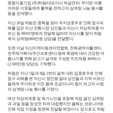
종합식품기업
(
주
)
하림
(
대표이사 박길연
)
이 무더운 여름
어려운 이웃들에게 활력을 전하고자 삼계탕 나눔 봉사활
동을 전개했다
.
지난
20
일 하림은 중복을 맞아 국지성호우로 인해 침수피
해를 입은 익산 전통시장 상인들과 익산시 차상위계층 어
르신 등
900
여명에게 전달해 달라며 익산시를 찾아 하림
즉석 삼계탕
(800
만원 상당
)
을 전달했다
.
또한 이날 익산지역아동센터연합회
,
전북광역자활센터
,
전주재가복지
(
주간보호센터
)
등에 폭염에 대비 건강한 여
름나기를 위해 닭고기 날개로 구성된 치킨제품
400
박스
(2,500
만원 상당
)
도 기탁했다
.
하림은 지난
5
일과
8
일
2
번의 걸쳐 내린 집중호우로 인해
침수 피해를 본 익산시 창인동 일대 상인들과 지역 어르신
들에게 무더위로 지친 몸에 조금이나마 힘이 되고자 사랑
의 삼계탕 나눔 행사를 가졌다
.
매년 차상위계층 및 독거노인을 초청해 직접 끓인 삼계탕
과 과일 등을 정성껏 차려 대접했지만 올해는 코로나
19
로
인해 직접 가정을 방문해 전달할 예정이다
.
앞으로도 하림