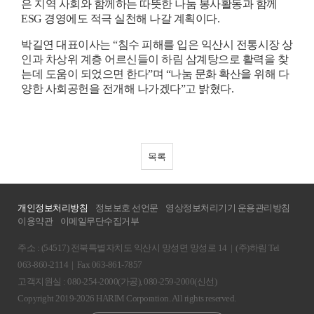
은 지역 사회와 함께하는 따뜻한 나눔 봉사활동과 함께
ESG
경영에도 적극 실천해 나갈 계획이다
.
박길연 대표이사는
“
침수 피해를 입은 익산시 전통시장 상
인과 차상위 계층 어르신들이 하림 삼계탕으로 활력을 찾
는데 도움이 되었으면 한다
”
며
“
나눔 문화 확산을 위해 다
양한 사회공헌을 전개해 나가겠다
”
고 밝혔다
.
목록
개인정보처리방침
정보보호 선언문
영상정보처리기기 운용관리방침
이용약관
이메일무단수집거부
주소 : (54517) 전북특별자치도 익산시 망성면 망성로 14
|
(주)하림 Tel
063-860-2114
|
Fax 063-861-7857
고객지원실 : 080-254-2000(가공), 080-259-2000(신선)
Copyright 2019-2026 HARIM Corporation. All rights reserved.