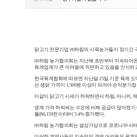
닭고기 전문기업
㈜
하림의 사육농가들이 장기간 
㈜
하림 농가협의회는 지난해 초반부터 지속되어온
육계업계가 큰 어려움에 직면하고 있음을 인식하
한국육계협회에 따르면 지난달
25
일 기준 육계 
선 생닭 가격이
1,500
원 이상이 되어야 손익분기점
이같이 닭고기 시세가 하락하면서 하림
,
마니커
,
체
생계 가격 하락세는 수요에 비해 공급이 많아졌기
월
(86,159
천수
)
대비
5.4%
증가했다
.
㈜
하림 농가협의회는 설상가상으로 코로나
19
사태
이러한 계열사들의 지속적인 경영 어려움은 육계