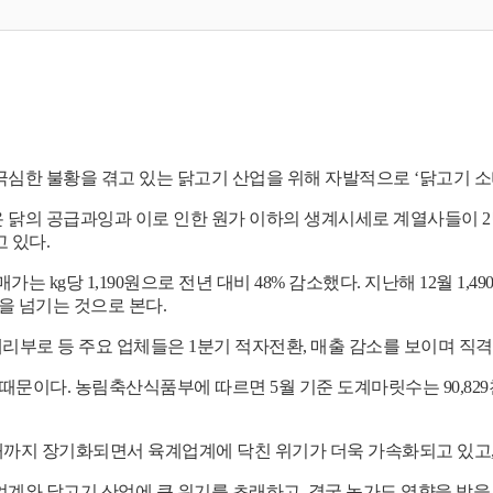
극심한 불황을 겪고 있는 닭고기 산업을 위해 자발적으로
‘
닭고기 소
 닭의 공급과잉과 이로 인한 원가 이하의 생계시세로 계열사들이
2
고 있다
.
도매가는
kg
당
1,190
원으로 전년 대비
48%
감소했다
.
지난해
12
월
1,49
을 넘기는 것으로 본다
.
리부로 등 주요 업체들은
1
분기 적자전환
,
매출 감소를 보이며 직격
 때문이다
.
농림축산식품부에 따르면
5
월 기준 도계마릿수는
90,829
까지 장기화되면서 육계업계에 닥친 위기가 더욱 가속화되고 있고
업계와 닭고기 산업에 큰 위기를 초래하고
,
결국 농가도 영향을 받을