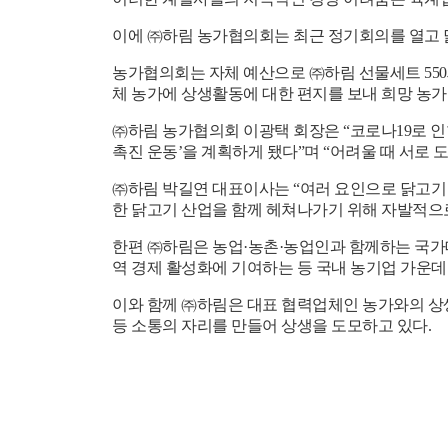
이에
㈜
하림 농가협의회는 최근 정기회의를 열고 
농가협의회는 자체 예산으로
㈜
하림 선물세트
550
체 농가에 상생활동에 대한 편지를 보내 희망 농
㈜
하림 농가협의회 이광택 회장은
“
코로나
19
로 
촉진 운동
’
을 계획하게 됐다
”
며
“
어려울 때 서로 
㈜
하림 박길연 대표이사는
“
여러 요인으로 닭고기
한 닭고기 산업을 함께 헤쳐나가기 위해 자발적으
한편
㈜
하림은 농업
·
농촌
·
농업인과 함께하는 국가
역 경제 활성화에 기여하는 등 국내 농기업 가운
이와 함께
㈜
하림은 대표 협력업체인 농가와의 상
등 소통의 자리를 만들어 상생을 도모하고 있다
.