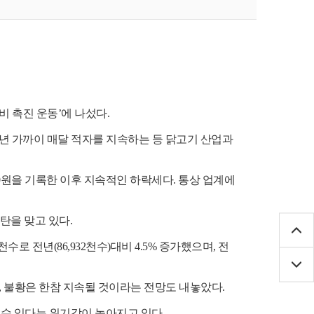
비 촉진 운동
’
에 나섰다
.
년 가까이 매달 적자를 지속하는 등 닭고기 산업과
0
원을 기록한 이후 지속적인 하락세다
.
통상 업계에
탄을 맞고 있다
.
천수로 전년
(86,932
천수
)
대비
4.5%
증가했으며
,
전
,
불황은 한참 지속될 것이라는 전망도 내놓았다
.
 수 있다는 위기감이 높아지고 있다.