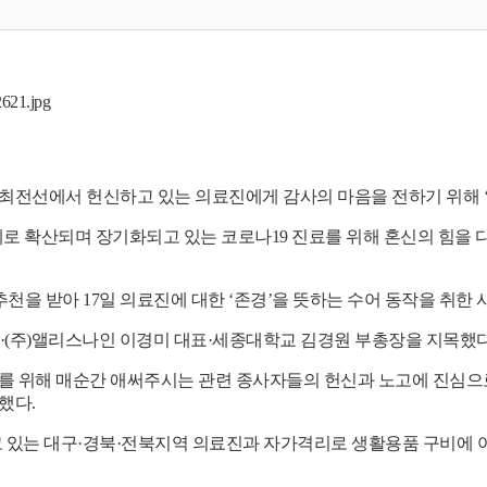
 최전선에서 헌신하고 있는 의료진에게 감사의 마음을 전하기 위해
계로 확산되며 장기화되고 있는 코로나
19
진료를 위해 혼신의 힘을 
추천을 받아
17
일 의료진에 대한
‘
존경
’
을 뜻하는 수어 동작을 취한
·(
주
)
앨리스나인 이경미 대표
·
세종대학교 김경원 부총장을 지목했
를 위해 매순간 애써주시는 관련 종사자들의 헌신과 노고에 진심
전했다
.
 있는 대구
·
경북
·
전북지역 의료진과 자가격리로 생활용품 구비에 