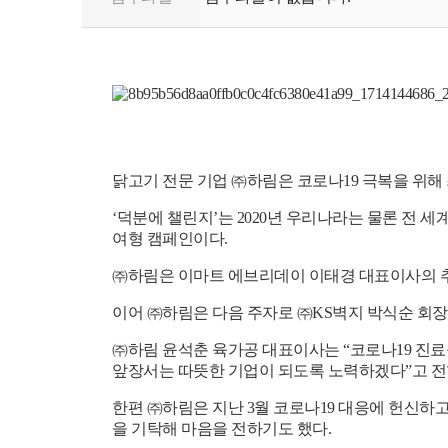
닭고기
전문 기업
㈜
하림은 코로나
19
극복을 위해
‘
덕분에 챌린지
’
는
2020
년 우리나라는 물론 전 세
여형 캠페인이다
.
㈜
하림은 이마트 에브리데이 이태경 대표이사의 
이어
㈜
하림은 다음 주자로
㈜
KS
벽지 박식순 회장
㈜
하림 윤석춘 육가공 대표이사는
“
코로나
19
진료
앞장서는 따뜻한 기업이 되도록 노력하겠다
”
고 
한편
㈜
하림은 지난
3
월 코로나
19
대응에 헌신하고
을 기탁해 마음을 전하기도 했다
.