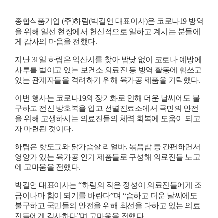
종합식품기업
(
주
)
하림
(
박길연 대표이사
)
은 코로나
19
방역
을 위해 일선 현장에서 헌신적으로 일하고 계시는 분들에
게 감사의 마음을 전했다
.
지난
31
일 하림은 익산시를 찾아 밤낮 없이 코로나 예방에
사투를 벌이고 있는 보건소 의료진 등 방역 활동에 힘쓰고
있는 관계자들을 격려하기 위해 육가공 제품을 기탁했다
.
이번 행사는 코로나
19
의 장기화로 인해 더운 날씨에도 불
구하고 전신 방호복을 입고 선별진료소에서 국민의 안전
을 위해 고생하시는 의료진들의 체력 회복에 도움이 되고
자 마련된 것이다
.
하림은 핫도그와 닭가슴살 리얼바
,
볶음밥 등 간편하면서
영양가 있는 육가공 인기 제품들로 구성해 의료진들 노고
에 고마움을 전했다
.
박길연 대표이사는
“
하림의 작은 정성이 의료진들에게 조
금이나마 힘이 되기를 바란다
”
며
“
습하고 더운 날씨에도
불구하고 국민들의 안전을 위해 최선을 다하고 있는 의료
진들에게 감사하다
”
며 고마움을 전했다
.