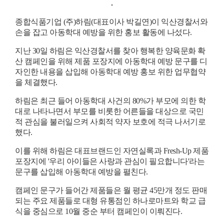
종합식품기업
(
주
)
하림
(
대표이사 박길연
)
이 익산경찰서와
손을 잡고 아동학대 예방을 위한 홍보 활동에 나섰다
.
지난
30
일 하림은 익산경찰서를 찾아 행복한 양육문화 확
산 캠페인을 위해 제품 포장지에 아동학대 예방 문구를 디
자인한 내용을 삽입해 아동학대 예방 홍보 위한 업무협약
을 체결했다
.
하림은 최근 들어 아동학대 사건의
80%
가 부모에 의한 학
대로 나타나면서 부모를 비롯한 어른들을 대상으로 국민
적 관심을 불러일으켜 사회적 약자 보호에 적극 나서기로
했다
.
이를 위해 하림은 대표브랜드인 자연실록과
Fresh-Up
제품
포장지에
'
우리 아이들은 사랑과 관심이 필요합니다
'
라는
문구를 삽입해 아동학대 예방을 펼친다
.
캠페인 문구가 들어간 제품들은 월 평균
45
만개 정도 판매
되는 주요 제품들로 대형 유통점인 하나로마트와 학교 급
식을 중심으로
10
월 중순 부터 캠페인이 이뤄진다
.