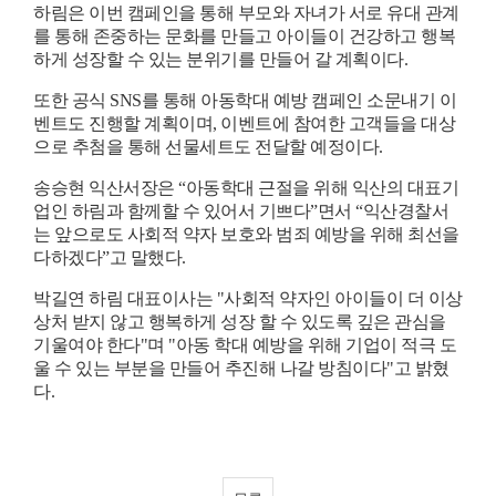
하림은 이번 캠페인을 통해 부모와 자녀가 서로 유대 관계
를 통해 존중하는 문화를 만들고 아이들이 건강하고 행복
하게 성장할 수 있는 분위기를 만들어 갈 계획이다
.
또한 공식
SNS
를 통해 아동학대 예방 캠페인 소문내기 이
벤트도 진행할 계획이며
,
이벤트에 참여한 고객들을 대상
으로 추첨을 통해 선물세트도 전달할 예정이다
.
송승현 익산서장은
“
아동학대 근절을 위해 익산의 대표기
업인 하림과 함께할 수 있어서 기쁘다
”
면서
“
익산경찰서
는 앞으로도 사회적 약자 보호와 범죄 예방을 위해 최선을
다하겠다
”
고 말했다
.
박길연 하림 대표이사는
"
사회적 약자인 아이들이 더 이상
상처 받지 않고 행복하게 성장 할 수 있도록 깊은 관심을
기울여야 한다
"
며
"
아동 학대 예방을 위해 기업이 적극 도
울 수 있는 부분을 만들어 추진해 나갈 방침이다
"
고 밝혔
다
.