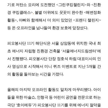
기로 저탄소 요리에 도전했던
<
그린쿠킹챌린지
>
와
<
친환
경 쿠킹클래스
>
,
불볕 더위에도 꿋꿋이 완수한
<
해변정화
활동
>,
아빠와 함께해서 더 의미 있었던
<
프렌디 챌린지
>
등 온·오프라인을 넘나들며 환경 보호에 앞장섰다
.
피오봉사단
11
기 해단식은 서울 상암동에 위치한 국내 최
초 에너지 자립형 친환경 건축물
‘
서울에너지드림센터
’
에
서 진행됐다
.
피오봉사단 단장 정호석 하림 대표이사의 인
사 영상으로 시작해서 미니 퀴즈 이벤트로 지난
5
개월 간
의 활동을 돌아보는 시간을 가졌다
.
올해의 마지막 오프라인 활동도 알차게 마무리됐다
.
아이
들을 위한 마술쇼
,
인형극 등 어린이 공연을 전문으로 하는
극단
‘
호이에듀
’
가 피오봉사단
11
기를 위해
에너지 절약을