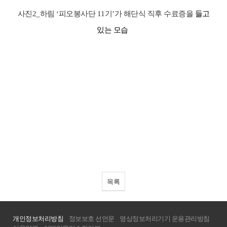
사진
2_
하림
‘
피오봉사단
11
기
’
가 해단식 직후 수료증을
들고
있는 모습
목록
개인정보처리방침
정보보호 선언문
영상정보처리기기 운용관리방침