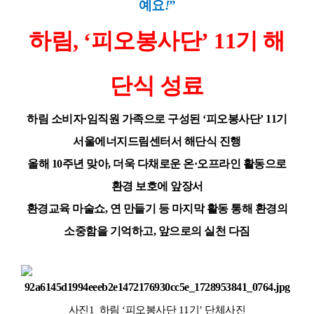
예요
!
”
하림
, ‘
피오봉사단
’ 11
기 해
단식 성료
하림 소비자
·
임직원 가족으로 구성된
‘
피오봉사단
’ 11
기
서울에너지드림센터서 해단식 진행
올해
10
주년 맞아
,
더욱 다채로운 온·오프라인 활동으로
환경 보호에 앞장서
환경교육 마술쇼
,
연 만들기 등 마지막 활동 통해 환경의
소중함을 기억하고
,
앞으로의 실천 다짐
사진
1_
하림
‘
피오봉사단
11
기
’
단체사진