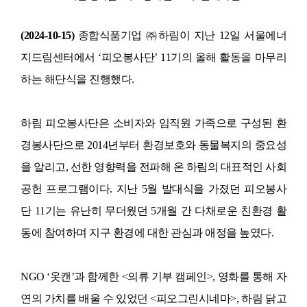
(
2024-10-15)
종합식품기업 ㈜하림이 지난
12
일 서울에너
지드림센터에서
‘
피오봉사단
’ 11
기의 올해 활동을 마무리
하는 해단식을 진행했다
.
하림 피오봉사단은 소비자와 임직원 가족으로 구성된 환
경봉사단으로
2014
년부터 환경보호와 동물복지의 중요성
을 알리고
,
선한 영향력을 전파해 온 하림의 대표적인 사회
공헌 프로그램이다
.
지난
5
월 발대식을 가졌던 피오봉사
단
11
기는 유난히 무더웠던
5
개월 간 다채로운 친환경 활
동에 참여하며 지구 환경에 대한 관심과 애정을 높였다
.
NGO ‘
옷캔
’
과 함께한
<
의류 기부 캠페인
>,
영화를 통해 자
연의 가치를 배울 수 있었던
<
피오그린시네마
>,
하림 닭고