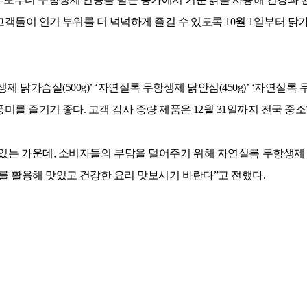
객들이 인기 부위를 더 넉넉하게 즐길 수 있도록
10
월
1
일부터 닭
생제 닭가슴살
(500g)’ ‘
자연실록 무항생제 닭안심
(450g)’ ‘
자연실록 
풍미를 즐기기 좋다
.
고객 감사 증량 제품은
12
월
31
일까지 전국 중소
있는 가운데
,
소비자들의 부담을 덜어주기 위해 자연실록 무항생제 
를 활용해 맛있고 건강한 요리 맛보시기 바란다
”
고 전했다
.