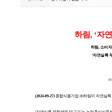
하림
, ‘
자연
하림
,
소비자
‘
자연실록 
사
(2024-09-27)
종합식품기업 ㈜하림이 자연실록
‘
자연실록 무항생제 닭고기
’
는 농림축산식품부