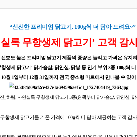
“
신선한 프리미엄 닭고기
, 100g
씩 더 담아 드려요
~”
실록 무항생제 닭고기
’
고객 감사
 선호도 높은 프리미엄 닭고기 제품의 중량은 늘리고 가격은 유지하
무항생제 닭고기
’
닭가슴살
,
닭안심
,
닭봉 등 인기 부위
3
종
100g
씩 더
10
월
1
일부터
12
월
31
일까지 전국 중소형 마트에서 만나볼 수 있어
진
_
하림
,
자연실록 무항생제 닭고기
3
종
(
왼쪽부터 닭가슴살
,
닭안심
,
닭
 무항생제 닭고기를 기존 가격에
100g
씩 더 담아 제공하는 고객 감
로부터 무항생제 인증을 받은 농가에서 키운 닭을 사용해 건강과 