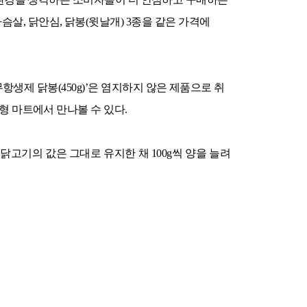
가슴살
,
닭안심
,
닭봉
(
윗날개
) 3
종을 같은 가격에
무항생제 닭봉
(450g)’
은 염지하지 않은 제품으로 취
형 마트에서 만나볼 수 있다
.
닭고기의 값은 그대로 유지한 채
100g
씩 양을 늘려