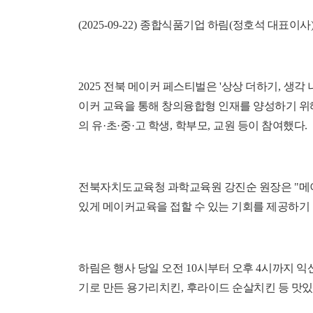
(2025-09-22)
종합식품기업 하림
(
정호석 대표이사
2025
전북 메이커 페스티벌은
'
상상 더하기
,
생각 
이커 교육을 통해 창의융합형 인재를 양성하기 
의 유
·
초
·
중
·
고 학생
,
학부모
,
교원 등이 참여했다
.
전북자치도교육청 과학교육원 강진순 원장은
"
메
있게 메이커교육을 접할 수 있는 기회를 제공하기
하림은 행사 당일 오전
10
시부터 오후
4
시까지 익
기로 만든 용가리치킨
,
후라이드 순살치킨 등 맛있