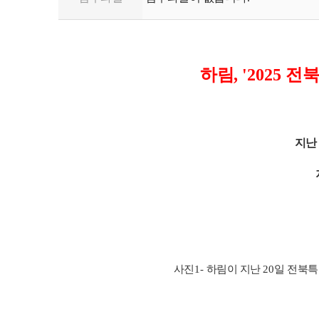
하림
, '2025
전북
지난
사진
1-
하림이 지난
20
일 전북