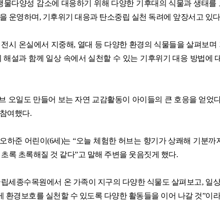
생물다양성 감소에 대응하기 위해 다양한 기후대의 식물과 생태를
램을 운영하며
,
기후위기 대응과 탄소중립 실천 독려에 앞장서고 있
 전시 온실에서 지중해
,
열대 등 다양한 환경의 식물들을 살펴보며 
 해설과 함께 일상 속에서 실천할 수 있는 기후위기 대응 방법에
브 오일도 만들어 보는 자연 교감활동이 아이들의 큰 호응을 얻었
 참여했다
.
 오하준 어린이
(6
세
)
는
“
오늘 체험한 허브는 향기가 상쾌해 기분까
 초록 초록해질 것 같다
”
고 말해 주변을 웃음짓게 했다
.
국립세종수목원에서 온 가족이 지구의 다양한 식물도 살펴보고
,
일상
게 환경보호를 실천할 수 있도록 다양한 활동들을 이어 나갈 것
”
이