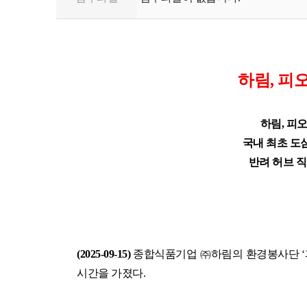
하림
,
피오
하림
,
피
국내 최초 도
반려 허브 
(
2025-09-15)
종합식품기업 ㈜하림의 환경봉사단
‘
시간을 가졌다
.