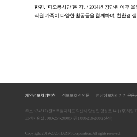
한편
, ‘
피오봉사단
’
은 지난
2014
년 창단된 이후 
직원 가족이 다양한 활동들을 함께하며
,
친환경 생
개인정보처리방침
정보보호 선언문
영상정보처리기기 운용
주소 : (54517) 전북특별자치도 익산시 망성면 망성로 14
|
(주)하림 Te
고객지원실 : 080-254-2000(가공), 080-259-2000(신선)
Copyright 2019-2026 HARIM Corporation. All rights reserved.