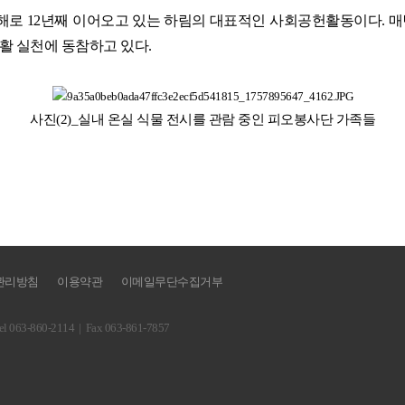
올해로
12
년째 이어오고 있는 하림의 대표적인 사회공헌활동이다
.
매
활 실천에 동참하고 있다
.
사진
(2)_
실내 온실 식물 전시를 관람 중인 피오봉사단 가족들
관리방침
이용약관
이메일무단수집거부
l 063-860-2114
|
Fax 063-861-7857