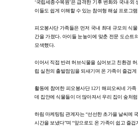
‘
국립세종수목원
’
은 급격한 기후 변화와 국내
∙
외 
이들도 쉽게 이해할 수 있는 참여형 해설 프로그
피오봉사단 가족들은 먼저 국내 최대 규모의 식물
간을 가졌다
.
아이들 눈높이에 맞춘 전문 도슨트의
모색했다
.
이어서 직접 반려 허브식물을 심어보고 친환경 허
립 실천의 출발점임을 되새기며 온 가족이 즐겁게
활동에 참여한 피오봉사단
12
기 해피오씨네 가족
데 집안에 식물들이 더 많아져서 우리 집이 숲처럼
하림 마케팅팀 관계자는
“
선선한 초가을 날씨에 
시간을 보냈다
”
며
“
앞으로도 온 가족이 쉽고 즐겁