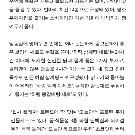
훈연해 육즙은 가두고 불필요한 기름기는 줄여
,
담백한 맛
을 즐길 수 있다
.
반마리 치킨
14
봉으로 구성돼 있어
,
평소
훈제치킨을 즐기는 소비자라면 이번 기회에 넉넉하게 쟁
여두기 좋다
.
냉동실에 넣어두면 언제든 꺼내 든든하게 몸보신하기 좋
은 보양식 세트도 눈길을 끈다
. ‘
하림 삼계탕 세트
’
는
24
시
간 이내에 도계한 신선한 닭과 몸에 좋은
7
가지 부재료
,
콜라겐이 많은 닭발을
4
시간 이상 푹 고아 내 깊고 진한
육수로 만든 하림 삼계탕으로 구성됐다
.
닭고기와 통마늘
이 어우러진
‘
하림 닭백숙 세트
’,
큼직한 갈빗대로 푸짐하
게 즐기는
‘
하림 왕갈비탕 세트
’
도 있다
.
‘
헬시 플레저
’
트렌드에 딱 맞는 ‘오늘단백 프로틴 쿠키
선물세트’도 있다
.
동
∙
식물성
3
종 복합 단백질과 식이섬
유가 듬뿍 들어간
‘
오늘단백 프로틴 쿠키
’
초코맛과 버터