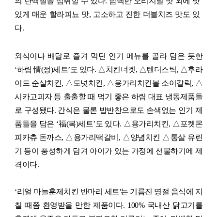
의 단백질을 섭취할 수 있다
.
담백한 오리지널 맛 외에 맛
있게 매운 할라피뇨 맛
,
고소하고 진한 더블치즈 맛도 있
다
.
외식이나 배달로 즐겨 먹던 인기 메뉴를 골라 담은 듯한
‘
하림
情
(
정
)
세트
’
도 있다
.
△치킨너겟
,
△텐더스틱
,
△후라
이드 순살치킨
,
△도넛치킨
,
△용가리치킨볼 소이갈릭
,
△
시카고피자 등 출출할 때 먹기 좋은 하림 대표 냉동제품들
로 구성됐다
.
간식은 물론 밥반찬으로도 손색없는 인기 제
품들을 담은
‘
福
(
복
)
세트
’
도 있다
.
△용가리치킨
,
△포켓몬
피카츄 돈까스
,
△용가리떡갈비
,
△양념치킨 △통살 유린
기 등이 풍성하게 담겨 아이가 있는 가정에 선물하기에 제
격이다
.
‘
리얼 마늘훈제치킨 반마리 세트
'
는 기름진 명절 음식에 지
칠 때쯤 환영받을 만한 제품이다
. 100%
국내산 닭고기를