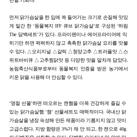
만날 기회다
.
먼저 닭가슴살을 한 입에 쏙 들어가는 크기로 손질해 맛있
게 밑간 한
‘
동물복지
IFF
큐브 닭가슴살
’
로 구성된
‘
하림
The
담백세트
’
가 있다
.
프라이팬이나 에어프라이어에 익
히기만 하면 퍽퍽하지 않고 촉촉한 닭가슴살 요리를 맛볼
수 있다
.
△
오리지널
△갈릭 △청양고추 △트러플맛 △스
위트바비큐 △고추찜닭맛 등 다양한 맛을 알차게 담았다
.
농림축산식품부로부터 동물복지 인증을 받은 농가에서
키운 닭을 사용해 더 안심할 수 있다
.
‘
명절 선물
’
하면 떠오르는 캔햄을 더욱 건강하게 즐길 수
있는 닭가슴살햄
‘
챔
’
선물세트도 매력적이다
.
국내산
닭
가슴살을 냉장 숙성해 만든 제품이라 기름지지 않고 맛이
고급스럽다
.
지방 함량은
3%
가 채 안 되고
,
한 캔으로
40g