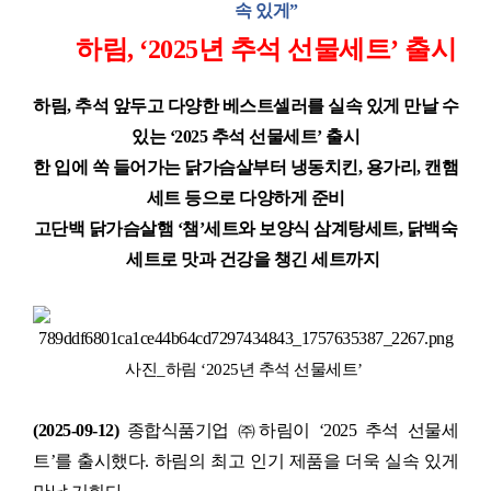
속 있게
”
하림
, ‘2025
년 추석 선물세트
’
출시
하림
,
추석 앞두고 다양한 베스트셀러를 실속 있게 만날 수
있는
‘2025
추석 선물세트
’
출시
한 입에 쏙 들어가는 닭가슴살부터 냉동치킨
,
용가리
,
캔햄
세트 등으로 다양하게 준비
고단백 닭가슴살햄
‘
챔
’
세트와 보양식 삼계탕세트
,
닭백숙
세트로 맛과 건강을 챙긴 세트까지
사진
_
하림
‘2025
년 추석 선물세트
’
(2025-09-12)
종합식품기업 ㈜하림이
‘2025
추석 선물세
트
’
를 출시했다
.
하림의 최고 인기 제품을 더욱 실속 있게