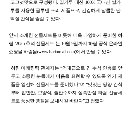
코코넛맛으로 구성됐다
.
밀가루 대신
100%
국내산 쌀가
루를 사용한 글루텐 프리 제품으로
,
건강하게 달콤한 단
백질 간식을 즐길 수 있다
.
앞서 소개한 선물세트를 비롯해 더욱 다양하게 준비한 하
림
‘2025
추석 선물세트
’
는
10
월
9
일까지
하림 공식 온라인
쇼핑몰 하림몰
(
www.harimmall.com
)
에서 만날 수 있다
.
하림 마케팅팀 관계자는
“
역대급으로 긴 추석 연휴를 앞
두고 소중한 분들에게 마음을 표현할 수 있도록 인기 제
품을 엄선해 선물세트를 준비했다
”
며
“
맛있는 영양 간식
부터 밥반찬
,
보양식
,
술안주까지 실속만점 하림 선물세
트로 풍성한 명절을 보내시길 바란다
”
고 전했다
.