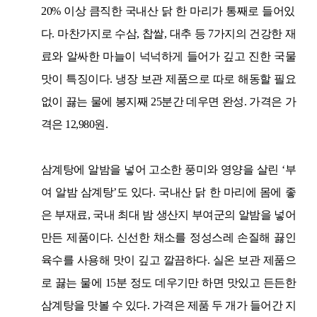
20%
이상 큼직한 국내산 닭 한 마리가 통째로 들어있
다
.
마찬가지로 수삼
,
찹쌀
,
대추 등
7
가지의 건강한 재
료와 알싸한 마늘이 넉넉하게 들어가 깊고 진한 국물
맛이 특징이다
.
냉장 보관 제품으로 따로 해동할 필요
없이 끓는 물에 봉지째
25
분간 데우면 완성
.
가격은 가
격은
12,980
원
.
삼계탕에 알밤을 넣어 고소한 풍미와 영양을 살린
‘
부
여 알밤 삼계탕
’
도 있다
.
국내산 닭 한 마리에 몸에 좋
은 부재료
,
국내 최대 밤 생산지 부여군의 알밤을 넣어
만든 제품이다
.
신선한 채소를 정성스레 손질해 끓인
육수를 사용해 맛이 깊고 깔끔하다
.
실온 보관 제품으
로 끓는 물에
15
분 정도 데우기만 하면 맛있고 든든한
삼계탕을 맛볼 수 있다
.
가격은 제품 두 개가 들어간 지