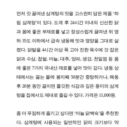
먼저 갓 끓여낸 삼계탕의 맛을 고스란히 담은 제품
‘
하
림 삼계탕
’
이 있다
.
도계 후
24
시간 이내의 신선한 닭
과 몸에 좋은 부재료를 넣고 정성스럽게 끓여낸 뒤 영
하
35
도 이하에서 급속 냉동해 맛과 영양을 그대로 살
렸다
.
닭발을
4
시간 이상 푹 고아 진한 육수에 갓 잡은
닭과 수삼
,
찹쌀
,
마늘
,
대추
,
양파
,
생강
,
천일염 등 몸
에 좋은
7
가지 국내산 재료를 넣어 맛이 깊다
.
냉동 상
태에서는 끓는 물에 봉지째
50
분간 중탕하거나
,
해동
후
20
분 동안 끓이면 쫄깃한 식감과 깊은 풍미의 삼계
탕을 집에서도 제대로 즐길 수 있다
.
가격은
11,000
원
.
좀 더 푸짐하게 즐기고 싶다면
‘
마늘 닭백숙
’
을 추천한
다
.
삼계탕에 사용되는 일반적인 닭의 크기보다 약