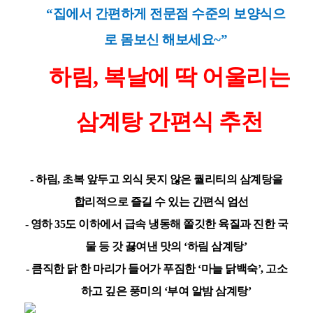
“
집에서 간편하게 전문점 수준의 보양식으
로 몸보신 해보세요
~”
하림
,
복날에 딱 어울리는
삼계탕 간편식 추천
-
하림
,
초복 앞두고 외식 못지 않은 퀄리티의 삼계탕을
합리적으로 즐길 수 있는 간편식 엄선
-
영하
35
도 이하에서 급속 냉동해 쫄깃한 육질과 진한 국
물 등 갓 끓여낸 맛의
‘
하림 삼계탕
’
-
큼직한 닭 한 마리가 들어가 푸짐한
‘
마늘 닭백숙
’,
고소
하고 깊은 풍미의
‘
부여 알밤 삼계탕
’